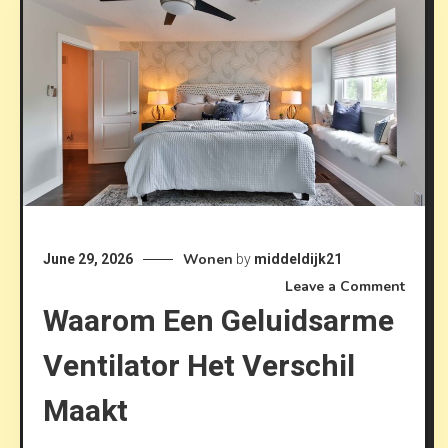
Wonen
June 29, 2026
by
middeldijk21
on W
Leave a Comment
Waarom Een Geluidsarme
een
gelui
Ventilator Het Verschil
ventil
het ve
Maakt
maakt